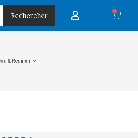
0
Panie
Rechercher
eau & Réunion