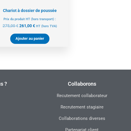
Chariot à dossier de poussée
Prix du produit HT (hors transport) :
275,00
€
261,00
€
HT
(hors TVA)
Ajouter au panier
s ?
Collaborons
Recutement collaborateur
Recrutement stagiaire
Collaborations diverses
Partenariat client