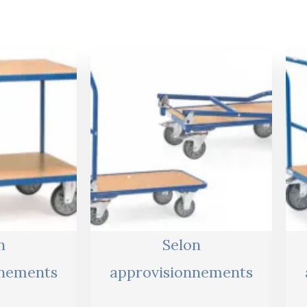
Le
Le
Le
prix
prix
prix
actuel
initial
actuel
est :
était :
est :
.
409,00 €.
230,00 €.
219,00 €.
n
Selon
nnements
approvisionnements