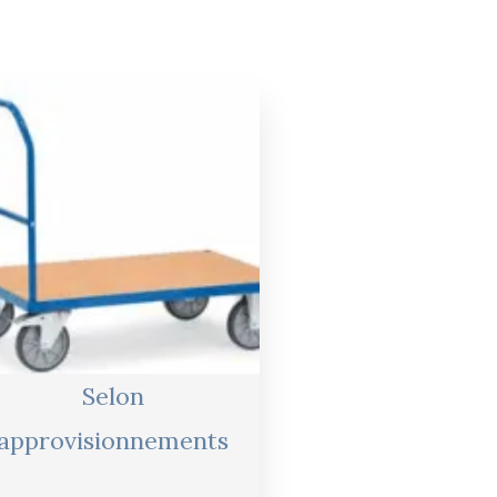
Le
Le
prix
prix
initial
actuel
était :
est :
275,00 €.
261,00 €.
Selon
approvisionnements