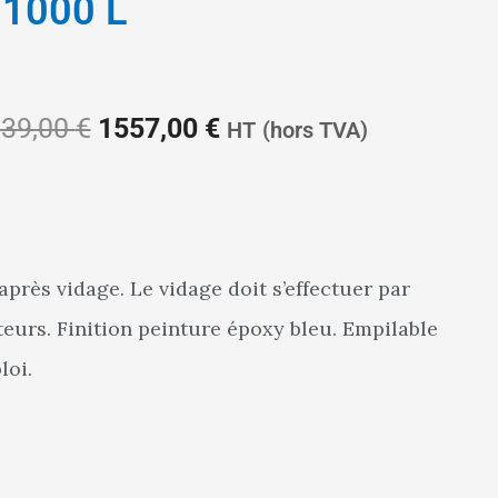
 1000 L
Le
Le
39,00
€
1557,00
€
HT
(hors TVA)
prix
prix
près vidage. Le vidage doit s’effectuer par
teurs. Finition peinture époxy bleu. Empilable
initial
actuel
loi.
était :
est :