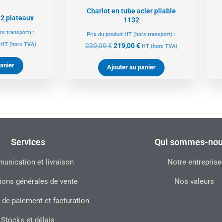
Chariot en tube acier pliable
 2 plateaux
1132
rs transport) :
Prix du produit HT (hors transport) :
HT
(hors TVA)
230,00
€
219,00
€
HT
(hors TVA)
anier
Ajouter au panier
Services
Qui sommes-nou
nication et livraison
Notre entreprise
ions générales de vente
Nos valeurs
 de paiement et facturation
Stocks et délais