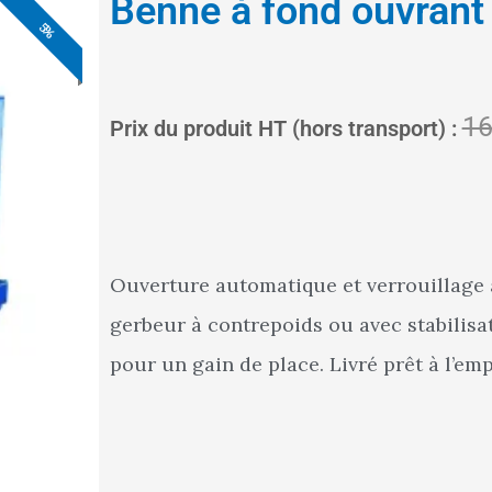
Benne à fond ouvrant
5%
5%
5%
5%
5%
5%
16
Prix du produit HT (hors transport) :
Ouverture automatique et verrouillage a
gerbeur à contrepoids ou avec stabilisa
pour un gain de place. Livré prêt à l’emp