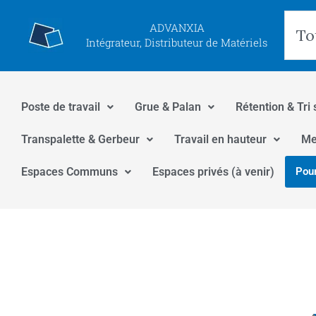
Aller
Rec
ADVANXIA
au
Intégrateur, Distributeur de Matériels
contenu
Poste de travail
Grue & Palan
Rétention & Tri 
Transpalette & Gerbeur
Travail en hauteur
Me
Espaces Communs
Espaces privés (à venir)
Pour