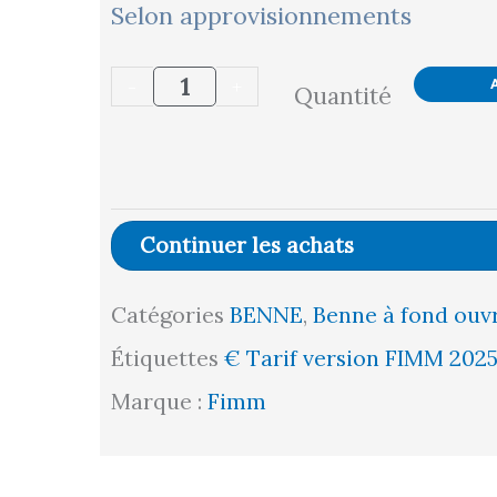
quantité
Selon approvisionnements
de
-
+
Quantité
Benne
à
fond
ouvrant
Continuer les achats
1000
Catégories
BENNE
,
Benne à fond ouv
L
Étiquettes
€ Tarif version FIMM 202
Marque :
Fimm