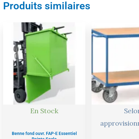
Produits similaires
Le
prix
initial
était :
430,00 €
En Stock
Selo
approvisio
Benne fond ouvr. FAP-E Essentiel
Peinte Socle