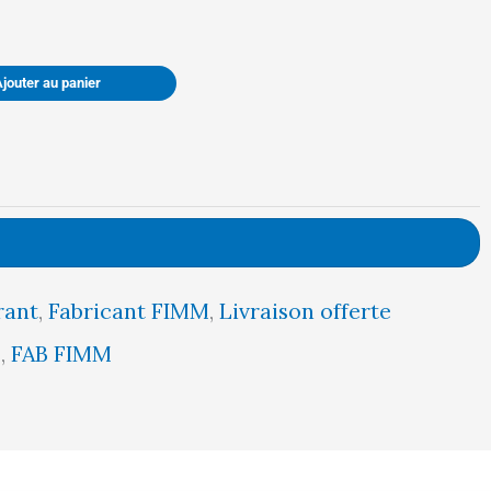
1639,00 €.
1557,00 €.
Ajouter au panier
rant
,
Fabricant FIMM
,
Livraison offerte
5
,
FAB FIMM