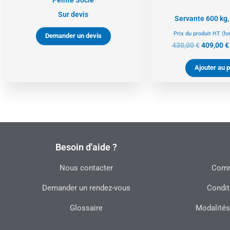
Sur devis
Servante 600 kg,
Prix du produit HT (ho
Demander un devis
430,00
€
409,00
€
Ajouter au p
Besoin d'aide ?
Nous contacter
Commu
Demander un rendez-vous
Condit
Glossaire
Modalités