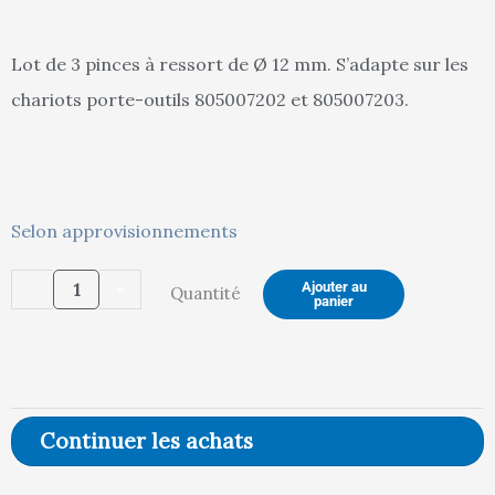
actuel
init
Lot de 3 pinces à ressort de Ø 12 mm. S’adapte sur les
chariots porte-outils 805007202 et 805007203.
est :
étai
quantité
13,00 €.
14,
Selon approvisionnements
de
-
+
Ajouter au
Quantité
Lot
panier
de
3
pinces
à
Continuer les achats
ressort
Ø