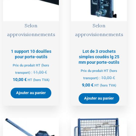
Selon
Selon
approvisionnements
approvisionnements
1 support 10 douilles
Lot de 3 crochets
pour porte-outils
simples coudés lg 25
mm pour porte-outils
Prix du produit HT (hors
Prix du produit HT (hors
11,00
€
transport) :
10,00
€
transport) :
10,00
€
HT
(hors TVA)
9,00
€
HT
(hors TVA)
Ajouter au panier
Ajouter au panier
Le
Le
Le
Le
prix
prix
prix
prix
actuel
initial
actuel
initial