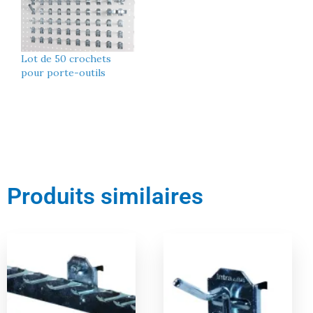
Lot de 50 crochets
pour porte-outils
Produits similaires
Le
Le
Le
Le
prix
prix
prix
prix
actuel
initial
actuel
initial
est :
était :
est :
était :
10,00 €.
11,00 €.
9,00 €.
10,00 €.