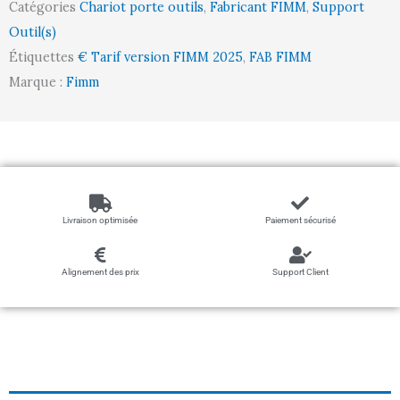
Catégories
Chariot porte outils
,
Fabricant FIMM
,
Support
12
Outil(s)
mm
Étiquettes
€ Tarif version FIMM 2025
,
FAB FIMM
pour
Marque :
Fimm
porte-
outils
Livraison optimisée
Paiement sécurisé
Alignement des prix
Support Client