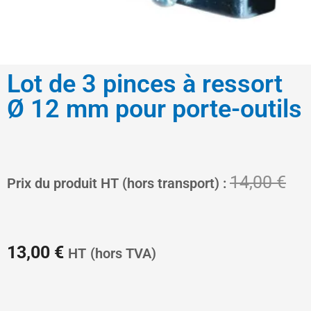
Lot de 3 pinces à ressort
Ø 12 mm pour porte-outils
Le
Le
14,00
€
Prix du produit HT (hors transport) :
prix
pri
13,00
€
HT
(hors TVA)