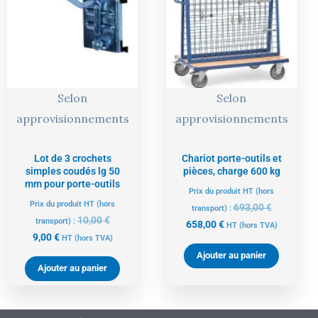
est :
était :
est :
était :
9,00 €.
10,00 €.
658,00 €.
693,00 €.
Selon
Selon
approvisionnements
approvisionnements
Lot de 3 crochets
Chariot porte-outils et
simples coudés lg 50
pièces, charge 600 kg
mm pour porte-outils
Prix du produit HT (hors
Prix du produit HT (hors
693,00
€
transport) :
10,00
€
transport) :
658,00
€
HT
(hors TVA)
9,00
€
HT
(hors TVA)
Ajouter au panier
Ajouter au panier