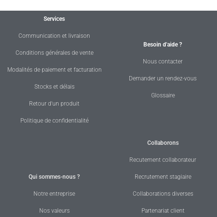
Services
Communication et livraison
Besoin d'aide ?
Conditions générales de vente
Nous contacter
Modalités de paiement et facturation
Demander un rendez-vous
Stocks et délais
Glossaire
Retour d'un produit
Politique de confidentialité
Collaborons
Recutement collaborateur
Qui sommes-nous ?
Recrutement stagiaire
Notre entreprise
Collaborations diverses
Nos valeurs
Partenariat client