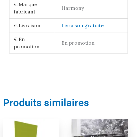
€ Marque
Harmony
fabricant
€ Livraison
Livraison gratuite
€ En
En promotion
promotion
Produits similaires
Le
Le
Le
Le
prix
prix
prix
prix
actuel
initial
actuel
initial