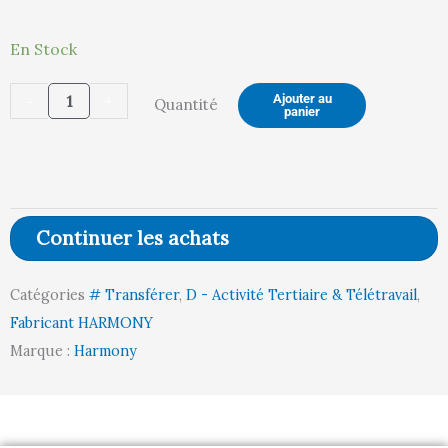
quantité
En Stock
initial
actuel
de
-
+
Ajouter au
Quantité
TABLE
panier
WORKING
était :
est :
(AN
/
BLANC)
Continuer les achats
1363,00 €.
1295,00 €.
Catégories
# Transférer
,
D - Activité Tertiaire & Télétravail
,
Fabricant HARMONY
Marque :
Harmony