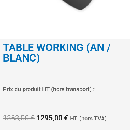
TABLE WORKING (AN /
BLANC)
Le
Le
Prix du produit HT (hors transport) :
prix
prix
1363,00
€
1295,00
€
HT
(hors TVA)