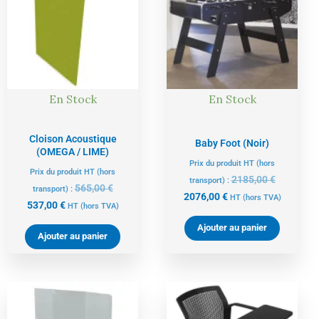
est :
était :
est :
était :
537,00 €.
565,00 €.
2076,00 €.
2185,00 €
En Stock
En Stock
Cloison Acoustique
Baby Foot (Noir)
(OMEGA / LIME)
Prix du produit HT (hors
Prix du produit HT (hors
2185,00
€
transport) :
565,00
€
transport) :
2076,00
€
HT
(hors TVA)
537,00
€
HT
(hors TVA)
Ajouter au panier
Ajouter au panier
Le
Le
Le
Le
prix
prix
prix
prix