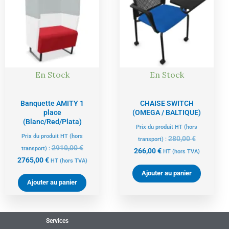
actuel
initial
actuel
initial
est :
était :
est :
était :
2765,00 €.
2910,00 €.
266,00 €.
280,00 €.
En Stock
En Stock
Banquette AMITY 1
CHAISE SWITCH
place
(OMEGA / BALTIQUE)
(Blanc/Red/Plata)
Prix du produit HT (hors
Prix du produit HT (hors
280,00
€
transport) :
2910,00
€
transport) :
266,00
€
HT
(hors TVA)
2765,00
€
HT
(hors TVA)
Ajouter au panier
Ajouter au panier
Services