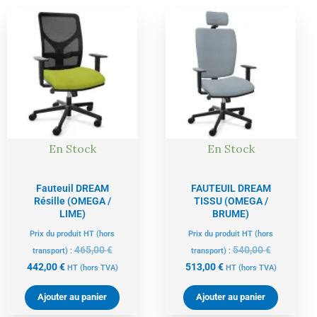
Le
Le
Le
Le
prix
prix
prix
prix
actuel
initial
actuel
initial
est :
était :
est :
était :
442,00 €.
465,00 €.
513,00 €.
540,00 €.
En Stock
En Stock
Fauteuil DREAM
FAUTEUIL DREAM
Résille (OMEGA /
TISSU (OMEGA /
LIME)
BRUME)
Prix du produit HT (hors
Prix du produit HT (hors
465,00
€
540,00
€
transport) :
transport) :
442,00
€
513,00
€
HT
(hors TVA)
HT
(hors TVA)
Ajouter au panier
Ajouter au panier