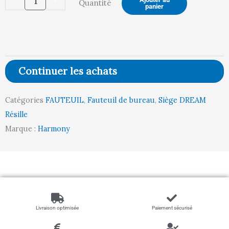
-
+
Quantité
Fauteuil
panier
DREAM
Résille
(OMEGA
/
Continuer les achats
BRUME)
Catégories
FAUTEUIL
,
Fauteuil de bureau
,
Siège DREAM
Résille
Marque :
Harmony
Livraison optimisée
Paiement sécurisé