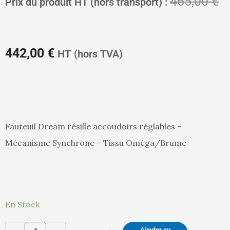
Le
L
465,00
€
Prix du produit HT (hors transport) :
prix
pr
442,00
€
HT
(hors TVA)
actuel
in
Fauteuil Dream résille accoudoirs réglables –
Mécanisme Synchrone – Tissu Oméga/Brume
est :
ét
quantité
442,00 €.
46
En Stock
de
Ajouter au