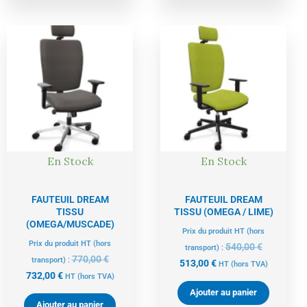
Le
Le
Le
Le
prix
prix
prix
prix
actuel
initial
actuel
initial
est :
était :
est :
était :
732,00 €.
770,00 €.
513,00 €.
540,00 €.
En Stock
En Stock
FAUTEUIL DREAM
FAUTEUIL DREAM
TISSU
TISSU (OMEGA / LIME)
(OMEGA/MUSCADE)
Prix du produit HT (hors
Prix du produit HT (hors
540,00
€
transport) :
770,00
€
transport) :
513,00
€
HT
(hors TVA)
732,00
€
HT
(hors TVA)
Ajouter au panier
Ajouter au panier