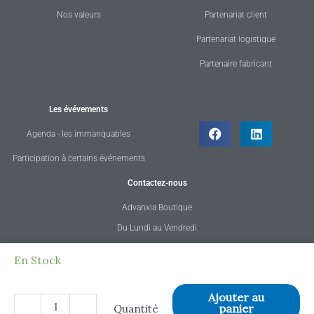
Nos valeurs
Partenariat client
Partenariat logistique
Partenaire fabricant
Les évévements
Agenda - les immanquables
Participation à certains événements
Contactez-nous
Advanxia Boutique
Du Lundi au Vendredi
de 08h30 à 12h30 et 13h30 à 18h30
quantité
En Stock
Tél. : 02 23 42 17 47
de
E-mail : contact@advanxia.fr
Fauteuil
Ajouter au
-
+
panier
Quantité
DREAM