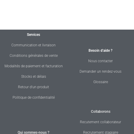
Services
Communication et livraison
Besoin d'aide ?
Conditions générales de vente
Nous contacter
Modalités de paiement et facturation
Demander un rendez-vous
Stocks et délais
Glossaire
Retour d'un produit
Politique de confidentialité
Collaborons
Recutement collaborateur
Qui sommes-nous ?
Recrutement stagiaire