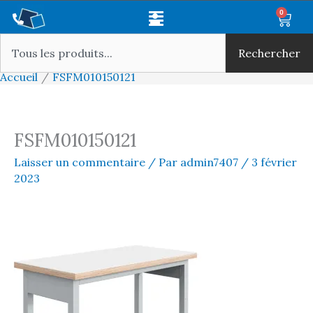
Aller
Main
0
Panie
au
Rechercher
Menu
contenu
Rechercher
Accueil
FSFM010150121
FSFM010150121
Laisser un commentaire
/ Par
admin7407
/
3 février
2023