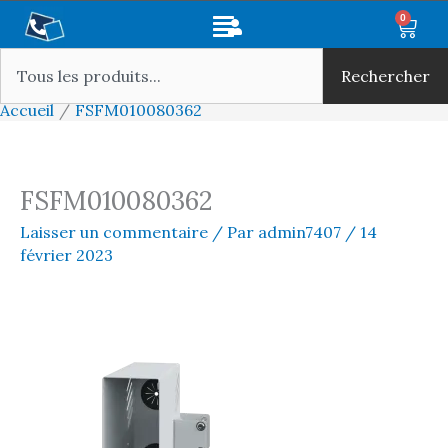
Aller
Main
0
Panie
au
Rechercher
Menu
contenu
Rechercher
Accueil
FSFM010080362
FSFM010080362
Laisser un commentaire
/ Par
admin7407
/
14
février 2023