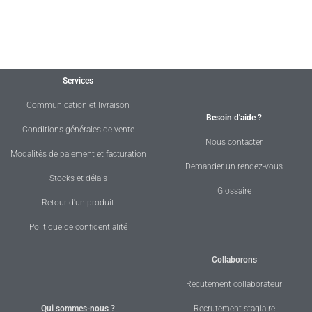
Services
Communication et livraison
Besoin d'aide ?
Conditions générales de vente
Nous contacter
Modalités de paiement et facturation
Demander un rendez-vous
Stocks et délais
Glossaire
Retour d'un produit
Politique de confidentialité
Collaborons
Recutement collaborateur
Qui sommes-nous ?
Recrutement stagiaire