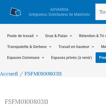
Aller
Rec
ADVANXIA
au
Intégrateur, Distributeur de Matériels
contenu
Poste de travail
Grue & Palan
Rétention & Tri 
Transpalette & Gerbeur
Travail en hauteur
Me
Espaces Communs
Espaces privés (à venir)
Pour
Accueil
FSFM010080311
FSFM010080311