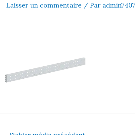
Laisser un commentaire
/ Par
admin740
←
Fichier média précédent