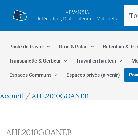
Aller
Rec
ADVANXIA
au
Intégrateur, Distributeur de Matériels
contenu
Poste de travail
Grue & Palan
Rétention & Tri 
Transpalette & Gerbeur
Travail en hauteur
Me
Espaces Communs
Espaces privés (à venir)
Pour
Accueil
AHL2010GOANEB
AHL2010GOANEB