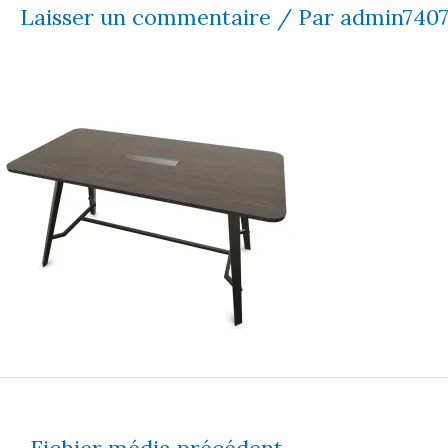
Laisser un commentaire
/ Par
admin740
←
Fichier média précédent