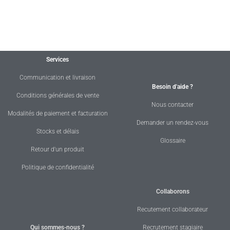
Services
Communication et livraison
Besoin d'aide ?
Conditions générales de vente
Nous contacter
Modalités de paiement et facturation
Demander un rendez-vous
Stocks et délais
Glossaire
Retour d'un produit
Politique de confidentialité
Collaborons
Recutement collaborateur
Qui sommes-nous ?
Recrutement stagiaire