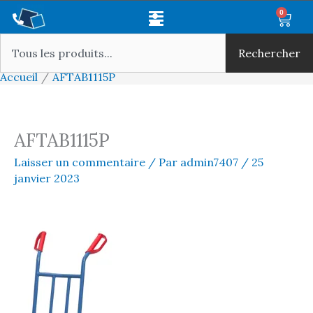
Aller
Main
0
Panie
au
Rechercher
Menu
contenu
Rechercher
Accueil
AFTAB1115P
AFTAB1115P
Laisser un commentaire
/ Par
admin7407
/
25
janvier 2023