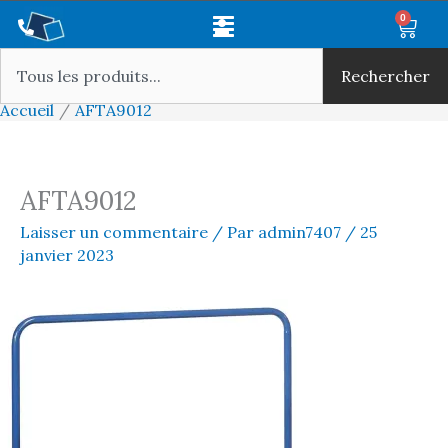
Aller
Main
0
Panie
au
Rechercher
Menu
contenu
Rechercher
Accueil
AFTA9012
AFTA9012
Laisser un commentaire
/ Par
admin7407
/
25
janvier 2023