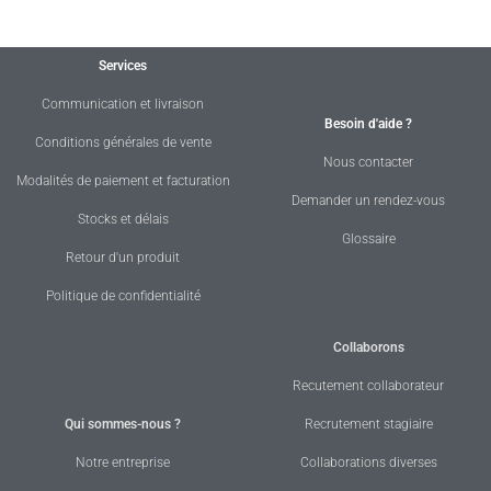
Services
Communication et livraison
Besoin d'aide ?
Conditions générales de vente
Nous contacter
Modalités de paiement et facturation
Demander un rendez-vous
Stocks et délais
Glossaire
Retour d'un produit
Politique de confidentialité
Collaborons
Recutement collaborateur
Qui sommes-nous ?
Recrutement stagiaire
Notre entreprise
Collaborations diverses