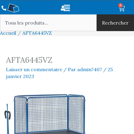
Aller
Main
0
Panie
au
Rechercher
Menu
contenu
Rechercher
Accueil
AFTA6445VZ
AFTA6445VZ
Laisser un commentaire
/ Par
admin7407
/
25
janvier 2023