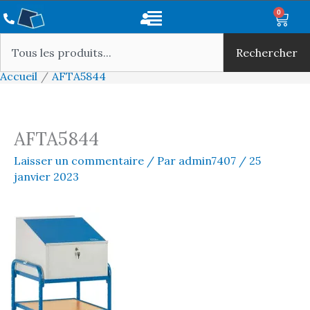
Aller
Main
0
Panie
au
Rechercher
Menu
contenu
Rechercher
Accueil
AFTA5844
AFTA5844
Laisser un commentaire
/ Par
admin7407
/
25
janvier 2023