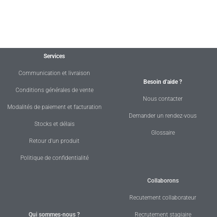
Services
Communication et livraison
Besoin d'aide ?
Conditions générales de vente
Nous contacter
Modalités de paiement et facturation
Demander un rendez-vous
Stocks et délais
Glossaire
Retour d'un produit
Politique de confidentialité
Collaborons
Recutement collaborateur
Qui sommes-nous ?
Recrutement stagiaire