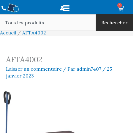
Aller
Main
0
Panie
au
Rechercher
Menu
contenu
Rechercher
Accueil
AFTA4002
AFTA4002
Laisser un commentaire
/ Par
admin7407
/
25
janvier 2023