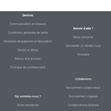
Services
Communication et livraison
Besoin d'aide ?
Conditions générales de vente
Nous contacter
Modalités de paiement et facturation
Demander un rendez-vous
Stocks et délais
Glossaire
Retour d'un produit
Politique de confidentialité
Collaborons
Recutement collaborateur
Qui sommes-nous ?
Recrutement stagiaire
Notre entreprise
Collaborations diverses