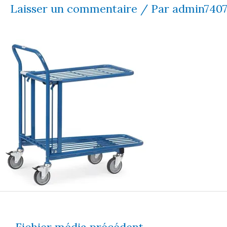
Laisser un commentaire
/ Par
admin740
←
Fichier média précédent