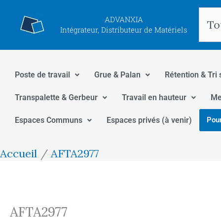
Aller
Rec
ADVANXIA
au
Intégrateur, Distributeur de Matériels
contenu
Poste de travail
Grue & Palan
Rétention & Tri 
Transpalette & Gerbeur
Travail en hauteur
Me
Espaces Communs
Espaces privés (à venir)
Pour
Accueil
AFTA2977
AFTA2977