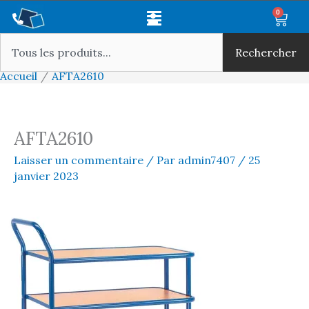
Aller
Main
0
Panie
au
Rechercher
Menu
contenu
Rechercher
Accueil
AFTA2610
AFTA2610
Laisser un commentaire
/ Par
admin7407
/
25
janvier 2023