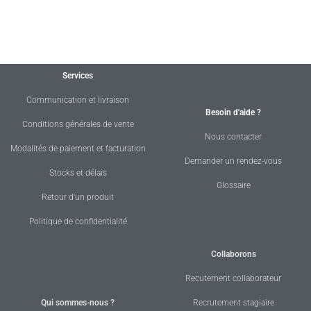
Services
Communication et livraison
Besoin d'aide ?
Conditions générales de vente
Nous contacter
Modalités de paiement et facturation
Demander un rendez-vous
Stocks et délais
Glossaire
Retour d'un produit
Politique de confidentialité
Collaborons
Recutement collaborateur
Qui sommes-nous ?
Recrutement stagiaire