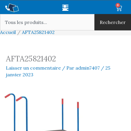
Aller
Main
0
Panie
au
Rechercher
Menu
contenu
Rechercher
Accueil
AFTA25821402
AFTA25821402
Laisser un commentaire
/ Par
admin7407
/
25
janvier 2023