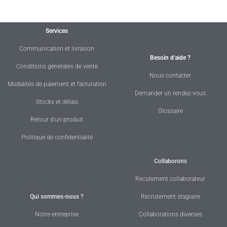
Services
Communication et livraison
Besoin d'aide ?
Conditions générales de vente
Nous contacter
Modalités de paiement et facturation
Demander un rendez-vous
Stocks et délais
Glossaire
Retour d'un produit
Politique de confidentialité
Collaborons
Recutement collaborateur
Qui sommes-nous ?
Recrutement stagiaire
Notre entreprise
Collaborations diverses